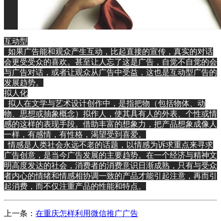
互动型
如果广告能和观众产生互动，比起直接的宣传，真实的对话
会更受受众的喜欢。甚至让人忘了这是广告，自觉不自觉的会
与广告对话，或者让观众从广告中受益，这也是互动型广告的
发展趋势。
拟人化
拟人在文学与艺术设计创作中，是指把物（包括物体、动
物、思想或抽象概念）拟作人，使其具有人的外表、个性或情
感的这样的表现手段。借助丰富的想象力，把产品想象成像人
一样，有感情，有性格，渴望受到喜爱。
情感是人类社会永远不老的话题，以情感为诉求重点来寻求
广告创意，是当今广告发展的主要趋势。在一个经济与精神文
明高度发达的社会，消费者的消费意识日渐成熟，只有与受众
者内心的情绪和情感相协调一致的产品才能引起注意，再而引
起消费，而不仅注重产品的性能和特点。
上一条：
在重庆怎样利用微信推广广告