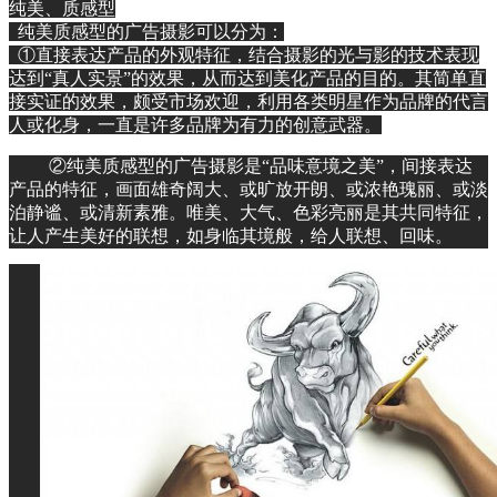
纯美、质感型
纯美质感型的广告摄影可以分为：
①直接表达产品的外观特征，结合摄影的光与影的技术表现
达到“真人实景”的效果，从而达到美化产品的目的。其简单直
接实证的效果，颇受市场欢迎，利用各类明星作为品牌的代言
人或化身，一直是许多品牌为有力的创意武器。
②纯美质感型的广告摄影是“品味意境之美”，间接表达
产品的特征，画面雄奇阔大、或旷放开朗、或浓艳瑰丽、或淡
泊静谧、或清新素雅。唯美、大气、色彩亮丽是其共同特征，
让人产生美好的联想，如身临其境般，给人联想、回味。