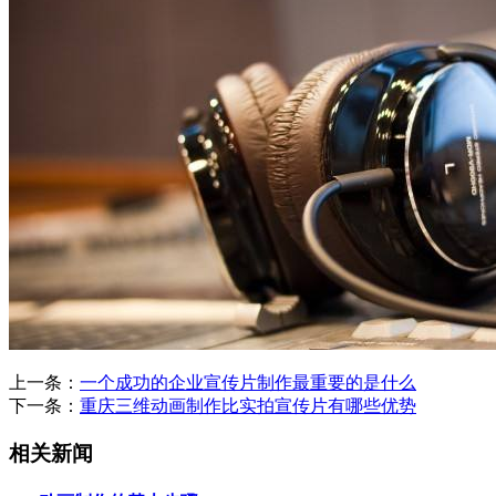
上一条：
一个成功的企业宣传片制作最重要的是什么
下一条：
重庆三维动画制作比实拍宣传片有哪些优势
相关新闻