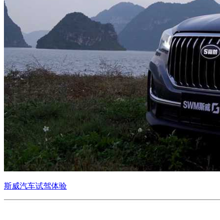
斯威汽车试驾体验