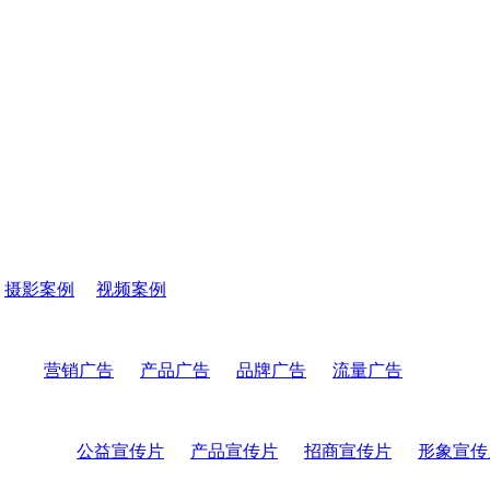
摄影案例
视频案例
营销广告
产品广告
品牌广告
流量广告
公益宣传片
产品宣传片
招商宣传片
形象宣传