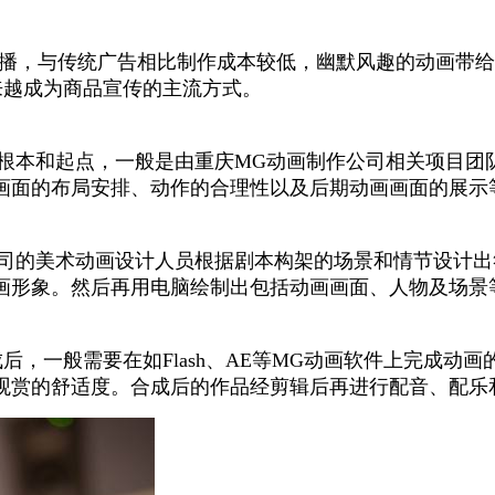
传播，与传统广告相比制作成本较低，幽默风趣的动画带
来越成为商品宣传的主流方式。
的根本和起点，一般是由重庆MG动画制作公司相关项目团
画面的布局安排、动作的合理性以及后期动画画面的展示
公司的美术动画设计人员根据剧本构架的场景和情节设计出
画形象。然后再用电脑绘制出包括动画画面、人物及场景
，一般需要在如Flash、AE等MG动画软件上完成动
观赏的舒适度。合成后的作品经剪辑后再进行配音、配乐