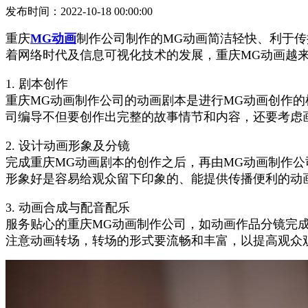
发布时间：2022-10-18 00:00:00
重庆
MG动画
制作公司制作的MG动画简洁轻快、利于
着网络时代及信息可视化技术的发展，重庆MG动画越
1. 剧本创作
重庆MG动画制作公司的动画剧本是进行MG动画创作
司编导不但要创作出完整的故事情节和内容，还要考虑
2. 设计动画形象及分镜
完成重庆MG动画剧本的创作之后，再由MG动画制作
形象好是容易给观众留下印象的、能提供传播便利的动
3. 动画合成与配音配乐
服务贴心的重庆MG动画制作公司，如动画作品分镜完成后
注意动画转场，转场的形式要流畅和丰富，以提高观众