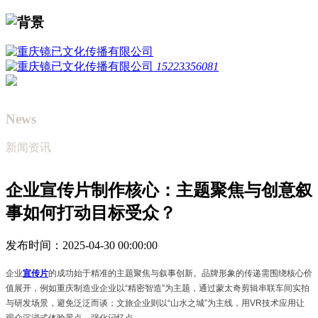
15223356081
News
新闻资讯
企业宣传片制作核心：主题聚焦与创意叙
事如何打动目标受众？
发布时间：2025-04-30 00:00:00
企业
宣传片
的成功始于精准的主题聚焦与叙事创新。品牌形象的传递需围绕核心价
值展开，例如重庆制造业企业以“
精密智造
”
为主题，通过蒙太奇剪辑串联车间实拍
与研发场景，避免泛泛而谈；文旅企业则以
“
山水之城
”
为主线，用
VR
技术应用让
观众沉浸式体验景点，强化记忆点。