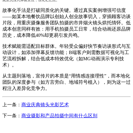
故事化手法是打破同质化的关键。通过真实案例增强可信度
——
如某本地餐饮品牌以创始人创业故事切入，穿插顾客访谈
片段，用重庆摄像服务团队拍摄的市井烟火镜头烘托情怀。低
成本创意同样有效：用手机拍摄员工日常，结合动画还原品牌
历史，成本降低
40%
却更易引发共鸣。
技术赋能需适配目标群体。年轻受众偏好快节奏访谈形式与互
动设计，如添加弹幕反馈功能；
B
端客户则需数据可视化与工
艺流程拆解，结合低成本特效优化（如
MG
动画演示专利技
术）。
从主题到落地，宣传片的本质是
“
用情感连接理性
”
，而本地化
团队的深度参与（如方言旁白、地域符号植入），则为这一过
程注入差异化竞争力。
上一条：
商业庆典镜头光影艺术
下一条：
商业摄影和产品拍摄中间有什么区别
CONTACT US