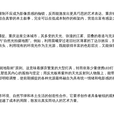
限制不应成为影像质感的枷锁，反而能激发出更具巧思的艺术表达。重庆
结合真挚的本土叙事，完全可以在低成本制作的框架内，营造出富有感染
兴捕捉。重庆这座立体城市，其多变的天光、弥漫的江雾、层叠的巷道与充
的“自然光拍摄地图”。例如，利用晨曦穿过老旧社区薄雾的丁达尔效应，
街头，利用现有的环境光作为主光源，既能获得丰富的色彩层次，又能保
与“就地取材”原则。这意味着摒弃繁复的大型灯具，转而依靠少量便携
灯
LED
以塑造其内心的孤独与坚定；用反光板将窗外的天光反射到人物脸上，能
部明暗调整，使前期捕捉的各种光源最终融合为具有统一情绪和电影感的
市环境、自然节律和本土生活的创造性合作。它要求创作者具备敏锐的观
超越了成本的局限，散发出真实而动人的艺术力量。