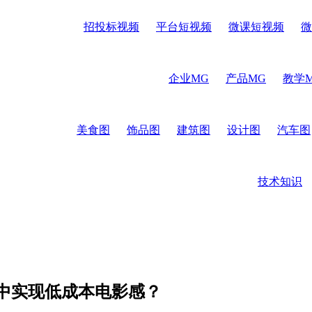
招投标视频
平台短视频
微课短视频
微
企业MG
产品MG
教学
美食图
饰品图
建筑图
设计图
汽车图
技术知识
中实现低成本电影感？