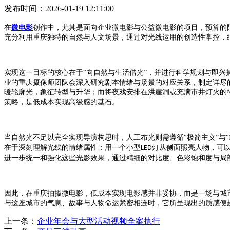
发布时间：2026-01-19 12:11:00
在
微电影
创作中，尤其是面向企业微电影与公益微电影的项目，预算的
充分利用重庆独特的自然与人文场景，通过对光线运用的创造性掌控，
实现这一目标的核心在于
“向自然与生活借光”，并进行科学规划与即
业的重庆摄像师团队会深入研究剧本情绪与场景的对应关系，制定详尽
暖轮廓光，象征转型与升华；而将夜戏安排在洪崖洞或充满市井灯火的
策略，是低成本实现高级感的基石。
当自然光不足以完全实现导演构思时，人工布光则需遵循
“极简主义”
在于深刻理解光线的情绪属性：用一个小型
灯从侧面照亮人物，可
LED
进一步统一和强化这些光影效果，通过精细的对比度、色彩饱和度与局
因此，在重庆拍摄微电影，低成本实现电影感并非妥协，而是一场与城
与这座城市的气息、故事与人物命运紧密相连时，它所呈现出的质感便
上一条：
企业年会与大型活动视频全案执行