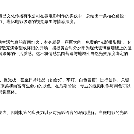
镜已文化传播有限公司在微电影制作的实践中，总结出一条核心路径：
力、堪比电影级别的视觉氛围与情感深度。
满生活气息的夜间灯火，本身就是一座巨大的、免费的“光影摄影棚”。专
营造充满希望或怀旧的开场；捕捉黄昏时分夕阳为现代玻璃幕墙镀上的温
留浓郁的生活质感。这种将情感氛围营造与地域性自然光效深度绑定的
、反光板、甚至日常物品（如台灯、车灯、白色窗帘）进行创作。关键
带来柔和而富有生命力的肤色。在后期阶段，专业的视频制作与调色可以
视觉整体。
察力、因地制宜的应变力以及对光影语言的深刻理解。当微电影的光影