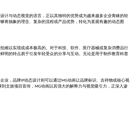
形设计与动态视觉的语言，正以其独特的优势成为越来越多企业青睐的轻
能够将抽象的理念、复杂的流程或产品优势，转化为直观有趣的动态图
实拍难以实现或成本极高的。对于科技、软件、医疗器械或复杂消费品行
格鲜明的特点易于引发年轻受众的分享与互动。无论是用于制作教育科普
的企业，品牌
动态设计则可以通过
动画让品牌标识、吉祥物或核心视
IP
MG
解到文旅项目宣传，
动画以其强大的解释力与视觉吸引力，正深入渗
MG