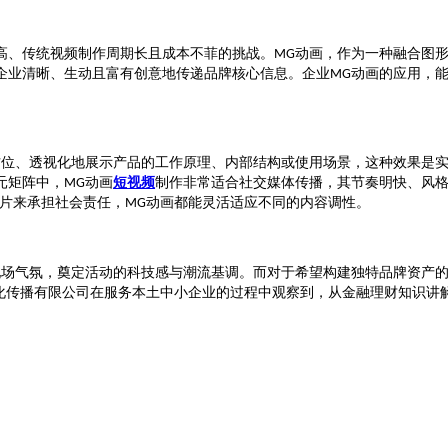
高、传统视频制作周期长且成本不菲的挑战。
动画，作为一种融合图
MG
企业清晰、生动且富有创意地传递品牌核心信息。企业
动画的应用，
MG
方位、透视化地展示产品的工作原理、内部结构或使用场景，这种效果是
元矩阵中，
动画
短视频
制作非常适合社交媒体传播，其节奏明快、风
MG
片来承担社会责任，
动画都能灵活适应不同的内容调性。
MG
现场气氛，奠定活动的科技感与潮流基调。而对于希望构建独特品牌资产
文化传播有限公司在服务本土中小企业的过程中观察到，从金融理财知识讲