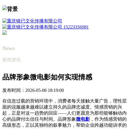
15223356081
News
新闻资讯
品牌形象微电影如何实现情感
发布时间：2026-05-06 18:19:00
在信息过载的营销环境中，消费者每天接触大量广告，理性层
面的说服越来越难以建立持久的品牌忠诚度。情感营销的兴
起，正是对这一趋势的回应——人们更愿意为那些能够触动内
心的品牌付出信任与时间。品牌形象
微电影
，作为情感营销的
高级形态，正以其独特的叙事魅力，帮助企业跨越功能诉求的