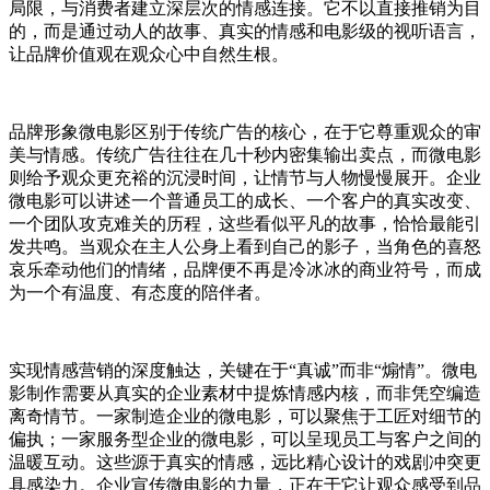
局限，与消费者建立深层次的情感连接。它不以直接推销为目
的，而是通过动人的故事、真实的情感和电影级的视听语言，
让品牌价值观在观众心中自然生根。
品牌形象微电影区别于传统广告的核心，在于它尊重观众的审
美与情感。传统广告往往在几十秒内密集输出卖点，而微电影
则给予观众更充裕的沉浸时间，让情节与人物慢慢展开。企业
微电影可以讲述一个普通员工的成长、一个客户的真实改变、
一个团队攻克难关的历程，这些看似平凡的故事，恰恰最能引
发共鸣。当观众在主人公身上看到自己的影子，当角色的喜怒
哀乐牵动他们的情绪，品牌便不再是冷冰冰的商业符号，而成
为一个有温度、有态度的陪伴者。
实现情感营销的深度触达，关键在于“真诚”而非“煽情”。微电
影制作需要从真实的企业素材中提炼情感内核，而非凭空编造
离奇情节。一家制造企业的微电影，可以聚焦于工匠对细节的
偏执；一家服务型企业的微电影，可以呈现员工与客户之间的
温暖互动。这些源于真实的情感，远比精心设计的戏剧冲突更
具感染力。企业宣传微电影的力量，正在于它让观众感受到品