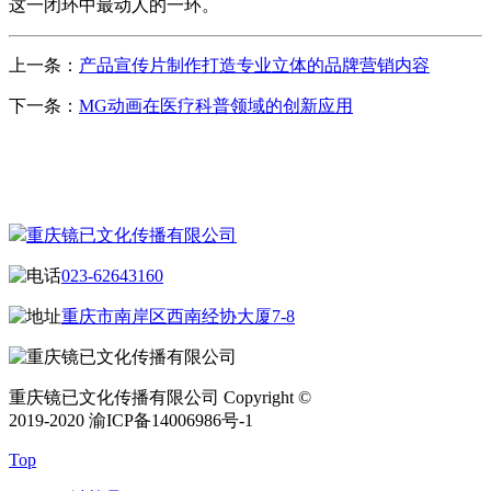
这一闭环中最动人的一环。
上一条：
产品宣传片制作打造专业立体的品牌营销内容
下一条：
MG动画在医疗科普领域的创新应用
CONTACT US
联系我们
重庆镜已文化传播有限公司
023-62643160
重庆市南岸区西南经协大厦7-8
重庆镜已文化传播有限公司 Copyright ©
2019-2020 渝ICP备14006986号-1
Top