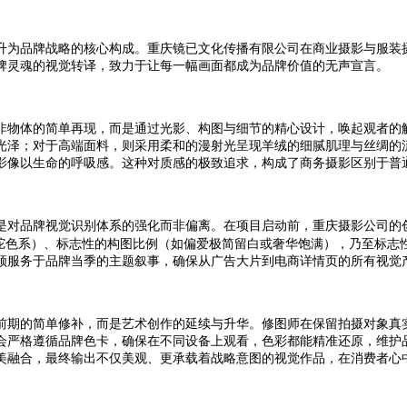
升为品牌战略的核心构成。重庆镜已文化传播有限公司在商业摄影与服装
牌灵魂的视觉转译，致力于让每一幅画面都成为品牌价值的无声宣言。
非物体的简单再现，而是通过光影、构图与细节的精心设计，唤起观者的
光泽；对于高端面料，则采用柔和的漫射光呈现羊绒的细腻肌理与丝绸的
影像以生命的呼吸感。这种对质感的极致追求，构成了商务摄影区别于普
是对品牌视觉识别体系的强化而非偏离。在项目启动前，重庆摄影公司的
的驼色系）、标志性的构图比例（如偏爱极简留白或奢华饱满），乃至标志
须服务于品牌当季的主题叙事，确保从广告大片到电商详情页的所有视觉
前期的简单修补，而是艺术创作的延续与升华。修图师在保留拍摄对象真
会严格遵循品牌色卡，确保在不同设备上观看，色彩都能精准还原，维护
美融合，最终输出不仅美观、更承载着战略意图的视觉作品，在消费者心