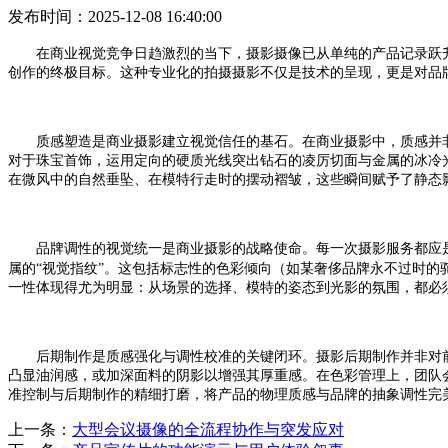
发布时间：2025-12-08 16:40:00
在商业视觉竞争日趋激烈的当下，摄影摄像已从单纯的产品记录跃
创作的终极目标。这种专业化的拍摄摄影不仅是技术的呈现，更是对品
质感塑造是商业摄影建立视觉信任的基石。在商业摄影中，质感并
对于珠宝首饰，运用定向的硬质光线突出钻石的凌厉切面与金属的冰冷
在微风中的自然垂坠、在模特行走时的摆动褶皱，这些瞬间赋予了静态
品牌调性的视觉统一是商业摄影的战略使命。每一次摄影服务都应
属的“视觉指纹”。这包括标志性的色彩倾向（如某奢侈品牌永不过时
一性体现得尤为明显：从场景的选择、模特的姿态到光影的氛围，都必
后期制作是质感强化与调性校准的关键闭环。摄影后期制作并非对
凸显油润感，或加深面料的阴影以增强其厚重感。在色彩管理上，团队
准控制与后期制作的精细打磨，将产品的物理质感与品牌的抽象调性完
上一条：
大型会议摄像的全流程协作与突发应对