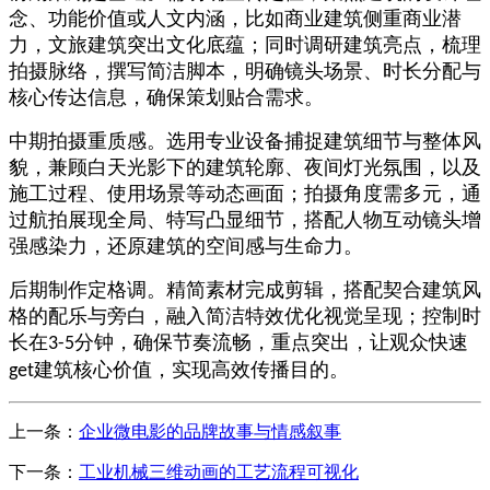
念、功能价值或人文内涵，比如商业建筑侧重商业潜
力，文旅建筑突出文化底蕴；同时调研建筑亮点，梳理
拍摄脉络，撰写简洁脚本，明确镜头场景、时长分配与
核心传达信息，确保策划贴合需求。
中期拍摄重质感。选用专业设备捕捉建筑细节与整体风
貌，兼顾白天光影下的建筑轮廓、夜间灯光氛围，以及
施工过程、使用场景等动态画面；拍摄角度需多元，通
过航拍展现全局、特写凸显细节，搭配人物互动镜头增
强感染力，还原建筑的空间感与生命力。
后期制作定格调。精简素材完成剪辑，搭配契合建筑风
格的配乐与旁白，融入简洁特效优化视觉呈现；控制时
长在
分钟，确保节奏流畅，重点突出，让观众快速
3-5
建筑核心价值，实现高效传播目的。
get
上一条：
企业微电影的品牌故事与情感叙事
下一条：
工业机械三维动画的工艺流程可视化