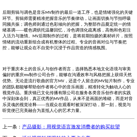
后期剪辑与调色是音乐
制作的最后一道工序，也是情绪强化的关键
MV
环节。剪辑师需要精准把握音乐的节奏律动，让画面切换与节拍呼吸
同频共振；调色师则通过色彩倾向的把握，为整部作品奠定统一的情
绪基调——暖色调烘托温馨回忆，冷色调强化疏离感，高饱和色彩注
入活力与激情。
后期制作的过程，是将前期拍摄的素材碎片，按照
MV
情绪的流动重新组合成有机整体的过程。专业的音画对位与节奏把
控，能够让观众在不自觉中沉浸于作品营造的情感氛围。
对于重庆本土的音乐人与创作者而言，选择熟悉本地文化语境与审美
偏好的重庆
制作公司合作，能够在沟通效率与风格把握上获得天然
mv
优势。无论是流行歌曲的官方
，还是个人留念的
短片制作，专业
MV
MV
的团队都能够帮助创作者将心中的音乐画面，精准转化为触动人心的
视觉作品。重庆镜已文化传播有限公司在服务各类音乐创作者的实践
中深刻体会到，真正优秀的
作品，从来不是画面的堆砌，而是对音
MV
乐灵魂的视觉诠释——当观众在观看时被深深打动，那一刻，视觉与
听觉便已完美融合为直抵人心的艺术力量。
上一条：
产品摄影：用视觉语言激发消费者的购买欲望