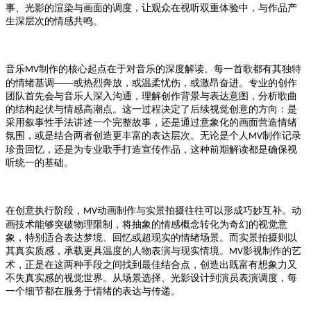
事、光影的渲染与画面的调度，让观众在视听双重体验中，与作品产
生深层次的情感共鸣。
音乐
制作的核心起点在于对音乐的深度解读。每一首歌都有其独特
MV
的情绪基调——或热烈奔放，或温柔忧伤，或激昂奋进。专业的创作
团队首先会与音乐人深入沟通，理解创作背景与表达意图，分析歌曲
的结构起伏与情感高潮点。这一过程决定了后续视觉创意的方向：是
采用叙事性手法讲述一个完整故事，还是通过意象化的画面营造情绪
氛围，或是结合两者创造更丰富的表达层次。无论是个人
制作记录
MV
珍贵回忆，还是为专业歌手打造宣传作品，这种前期解读都是确保视
听统一的基础。
在创意执行阶段，
动画制作与实景拍摄往往可以形成巧妙互补。动
MV
画技术能够突破物理限制，将抽象的情感概念转化为奇幻的视觉意
象，特别适合表达梦境、回忆或超现实的情绪场景。而实景拍摄则以
其真实质感，承载更具温度的人物表演与现实情境。
影视制作的艺
MV
术，正是在这两种手段之间找到最佳结合点，创造出既富有想象力又
不失真实感的视觉世界。从场景选择、光影设计到演员表演调度，每
一个细节都在服务于情绪的表达与传递。