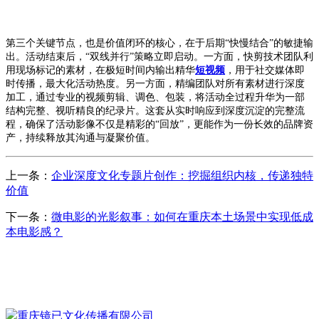
第三个关键节点，也是价值闭环的核心，在于后期
“快慢结合”的敏捷输
出。活动结束后，“双线并行”策略立即启动。一方面，快剪技术团队利
用现场标记的素材，在极短时间内输出精华
短视频
，用于社交媒体即
时传播，最大化活动热度。另一方面，精编团队对所有素材进行深度
加工，通过专业的视频剪辑、调色、包装，将活动全过程升华为一部
结构完整、视听精良的纪录片。这套从实时响应到深度沉淀的完整流
程，确保了活动影像不仅是精彩的“回放”，更能作为一份长效的品牌资
产，持续释放其沟通与凝聚价值。
上一条：
企业深度文化专题片创作：挖掘组织内核，传递独特
价值
下一条：
微电影的光影叙事：如何在重庆本土场景中实现低成
本电影感？
CONTACT US
联系我们
重庆镜已文化传播有限公司