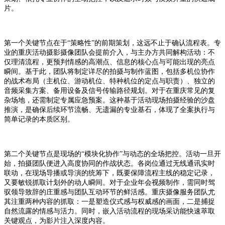
片。
第一个关键节点在于
“策略性”的前期策划，这远不止于确认流程表。专
业的重庆活动摄影摄像团队会提前介入，与主办方共同解构活动：不
仅理清流程，更预判情感的高潮点、信息的核心点与可能出现的亮点
瞬间。基于此，团队将制定详尽的拍摄与制作蓝图，包括多机位协作
的战术布局（主机位、游动机位、特种机位的定点与职责）、独立的
音频采集方案、备用设备及信号传输路径规划。对于在重庆常见的复
杂场地，还需制定专属应急预案。这种基于活动现场拍摄经验的沙盘
推演，是确保后续环节流畅、无遗漏的专业基石，体现了全案执行与
简单记录的本质区别。
第二个关键节点是现场的
“模块化协作”与动态的全场把控。活动一旦开
始，拍摄团队便进入高度协同的作战状态。各岗位通过无线通讯实时
联动，在现场导播或导演的统筹下，既要保障流程主线的稳定记录，
又要敏锐抓取计划外的动人瞬间。对于企业年会视频制作，需同时驾
驭领导致辞的庄重感与团队互动环节的鲜活感。重庆摄像服务团队尤
其注重两种内容的抓取：一是塑造仪式感与权威感的画面，二是捕捉
自然流露的情感与活力。同时，嵌入活动流程的现场采访能快速萃取
关键观点，为影片注入深度内容。