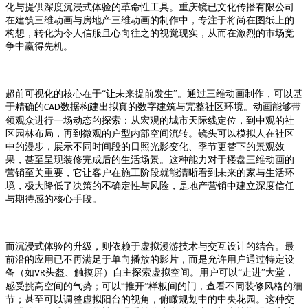
化与提供深度沉浸式体验的革命性工具。重庆镜已文化传播有限公司
在建筑三维动画与房地产三维动画的制作中，专注于将尚在图纸上的
构想，转化为令人信服且心向往之的视觉现实，从而在激烈的市场竞
争中赢得先机。
超前可视化的核心在于
“让未来提前发生”。通过三维动画制作，可以基
于精确的
数据构建出拟真的数字建筑与完整社区环境。动画能够带
CAD
领观众进行一场动态的探索：从宏观的城市天际线定位，到中观的社
区园林布局，再到微观的户型内部空间流转。镜头可以模拟人在社区
中的漫步，展示不同时间段的日照光影变化、季节更替下的景观效
果，甚至呈现装修完成后的生活场景。这种能力对于楼盘三维动画的
营销至关重要，它让客户在施工阶段就能清晰看到未来的家与生活环
境，极大降低了决策的不确定性与风险，是地产营销中建立深度信任
与期待感的核心手段。
而沉浸式体验的升级，则依赖于虚拟漫游技术与交互设计的结合。最
前沿的应用已不再满足于单向播放的影片，而是允许用户通过特定设
备（如
头盔、触摸屏）自主探索虚拟空间。用户可以“走进”大堂，
VR
感受挑高空间的气势；可以“推开”样板间的门，查看不同装修风格的细
节；甚至可以调整虚拟阳台的视角，俯瞰规划中的中央花园。这种交