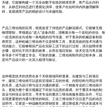
关键。它能够构建一个完全由数字创造的精准世界，将产品从内到
外、从静态到动态进行透视化演绎，使客户在短时间内跨越理解障
碍，直观感受产品的精妙设计与卓越性能。
产品三维动画的应用，彻底改变了传统的产品解说模式。它能够无视
物理限制，带领观众
“进入”设备内部，清晰展示每一个齿轮的传动、每
一处流体的走向或每一条电路的信号传递。对于复杂的机械设备制造
商而言，这种机械三维动画不仅是销售工具，更是高效的技术沟通与
培训媒介。它能够模拟产品在实际工况下的运行过程，演示故障排查
步骤，或对比不同方案的效果，从而在项目投标、技术交流与售后服
务等多个环节建立专业、可靠的形象。三维动画制作的过程本身，就
是对产品设计的一次深入梳理与验证。
这种视觉技术的优势在多个关联领域同样显著。在建筑与工程项目
中，建筑三维动画可以提前呈现竣工后的外观、内部结构与周边环境
的关系，成为设计师与业主沟通的桥梁。一个精炼专业的三维动画片
头，更能为整个展示视频定下科技与品质的基调。对于重庆本地的制
造业与科技企业而言，寻求专业的重庆三维动画服务团队合作，可以
实现更紧密的沟通与更快的响应。工业三维动画不仅仅是产品的动态
说明书，它更是一种战略性的营销投资，通过降低客户的决策成本与